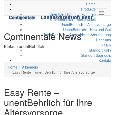
Home
Produkte
UnentBehrlich – Einkommen
UnentBehrlich – Gesundheit
UnentBehrlich – Altersvorsorge
UnentBehrlich – Hab und Gut
Continentale News
UnentBehrlich – Gewerbliche Absicherung
Über uns
Team
Einfach unentBehrlich
Standort Köln
Standort Saarlouis
Kontakt
facebook
Home
Allgemein
youtube
Easy Rente – unentBehrlich für Ihre Altersvorsorge
Easy Rente –
unentBehrlich für Ihre
Altersvorsorge