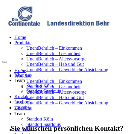
Home
Produkte
UnentBehrlich – Einkommen
UnentBehrlich – Gesundheit
UnentBehrlich – Altersvorsorge
UnentBehrlich – Hab und Gut
UnentBehrlich – Gewerbliche Absicherung
Home
Über uns
Produkte
Team
UnentBehrlich – Einkommen
Standort Köln
UnentBehrlich – Gesundheit
Standort Saarlouis
UnentBehrlich – Altersvorsorge
Kontakt
UnentBehrlich – Hab und Gut
facebook
UnentBehrlich – Gewerbliche Absicherung
youtube
Über uns
Team
Standort Köln
Standort Saarlouis
Sie wünschen persönlichen Kontakt?
Kontakt