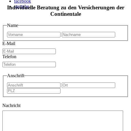
facebook
youtube
Individuelle Beratung zu den Versicherungen der
Continentale
Name
Vorname
Nachna
E-Mail
Telefon
Anschrift
Anschrift
Ort
PLZ
Nachricht