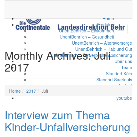
Home
Produkte
UnentBehrlich – Einkommen
UnentBehrlich – Gesundheit
UnentBehrlich – Altersvorsorge
UnentBehrlich – Hab und Gut
Monthly Archives:
Juli
UnentBehrlich – Gewerbliche Absicherung
Über uns
2017
Team
Standort Köln
Standort Saarlouis
Kontakt
Home
2017
Juli
facebook
youtube
Interview zum Thema
Kinder-Unfallversicherung