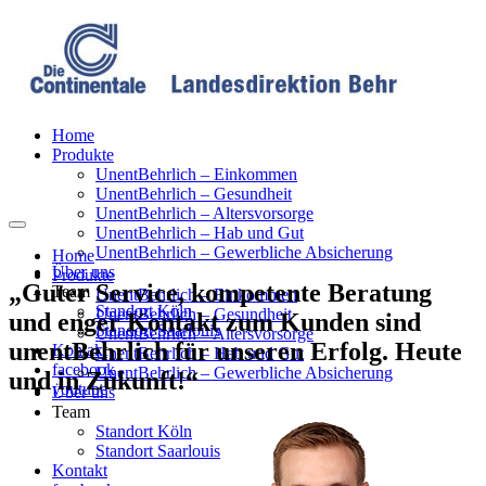
Home
Produkte
UnentBehrlich – Einkommen
UnentBehrlich – Gesundheit
UnentBehrlich – Altersvorsorge
UnentBehrlich – Hab und Gut
UnentBehrlich – Gewerbliche Absicherung
Home
Über uns
Produkte
„Guter Service, kompetente Beratung
Team
UnentBehrlich – Einkommen
Standort Köln
UnentBehrlich – Gesundheit
und enger Kontakt zum Kunden sind
Standort Saarlouis
UnentBehrlich – Altersvorsorge
unentBehrlich für unseren Erfolg. Heute
Kontakt
UnentBehrlich – Hab und Gut
facebook
UnentBehrlich – Gewerbliche Absicherung
und in Zukunft!“
youtube
Über uns
Team
Standort Köln
Standort Saarlouis
Kontakt